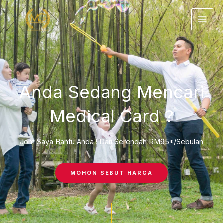
Skip
to
content
Anda Sedang Mencari
Medical Card ?
Jom Saya Bantu Anda ! Dari Serendah RM95*/Sebulan
MOHON SEBUT HARGA