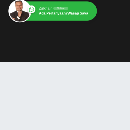
Zulkhairi
Online
Ada Pertanyaan?Wasap Saya