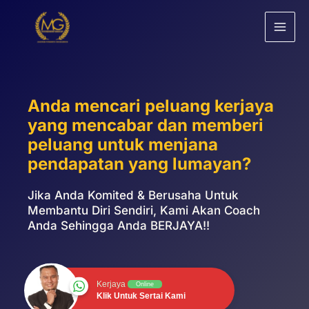
Skip
to
content
Anda mencari peluang kerjaya
yang mencabar dan memberi
peluang untuk menjana
pendapatan yang lumayan?
Jika Anda Komited & Berusaha Untuk
Membantu Diri Sendiri, Kami Akan Coach
Anda Sehingga Anda BERJAYA!!
Kerjaya
Online
Klik Untuk Sertai Kami