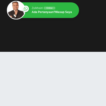
Zulkhairi
Online
Ada Pertanyaan?Wasap Saya