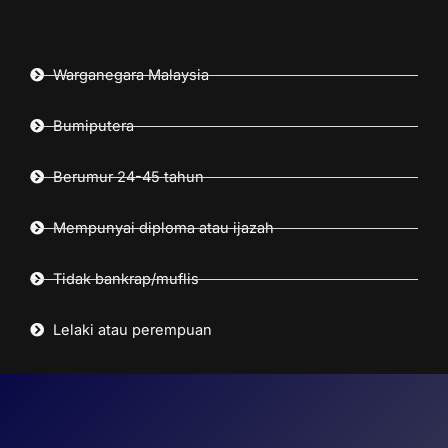
Warganegara Malaysia
Bumiputera
Berumur 24-45 tahun
Mempunyai diploma atau ijazah
Tidak bankrap/muflis
Lelaki atau perempuan